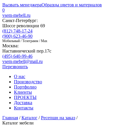
Вызвать менеджера
Образцы цветов и материалов
0
vsem-mebell.ru
Санкт-Петербург:
Шоссе революции 69
(812) 748-17-24
(900) 623-46-90
Мобильный / Телеграмм / Max
Москва:
Наставнический пер.17с
(495) 640-99-46
vsem-mebell@mail.ru
Перезвонить
О нас
Производство
Портфолио
Клиенты
ПРОЕКТЫ
Доставка
Контакты
Главная
/
Каталог
/
Ресепшн на заказ
/
Каталог мебели