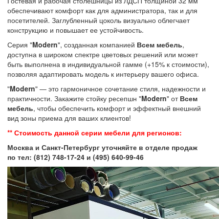
Гостевая и рабочая столешницы из ЛДСП толщиной 32 мм
обеспечивают комфорт как для администратора, так и для
посетителей. Заглубленный цоколь визуально облегчает
конструкцию и повышает ее устойчивость.
Серия "
Modern
", созданная компанией
Всем мебель
,
доступна в широком спектре цветовых решений или может
быть выполнена в индивидуальной гамме (+15% к стоимости),
позволяя адаптировать модель к интерьеру вашего офиса.
"
Modern
" — это гармоничное сочетание стиля, надежности и
практичности. Закажите стойку ресепшн "
Modern
" от
Всем
мебель
, чтобы обеспечить комфорт и эффектный внешний
вид зоны приема для ваших клиентов!
** Стоимость данной серии мебели для регионов:
Москва и Санкт-Петербург уточняйте в отделе продаж
по тел: (812) 748-17-24 и (495) 640-99-46