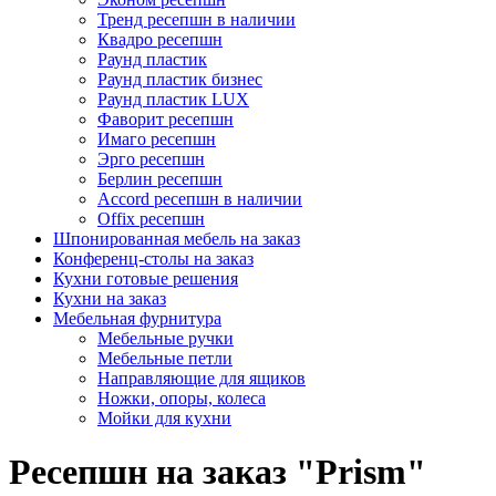
Тренд ресепшн в наличии
Квадро ресепшн
Раунд пластик
Раунд пластик бизнес
Раунд пластик LUX
Фаворит ресепшн
Имаго ресепшн
Эрго ресепшн
Берлин ресепшн
Accord ресепшн в наличии
Offix ресепшн
Шпонированная мебель на заказ
Конференц-столы на заказ
Кухни готовые решения
Кухни на заказ
Мебельная фурнитура
Мебельные ручки
Мебельные петли
Направляющие для ящиков
Ножки, опоры, колеса
Мойки для кухни
Ресепшн на заказ "Prism"