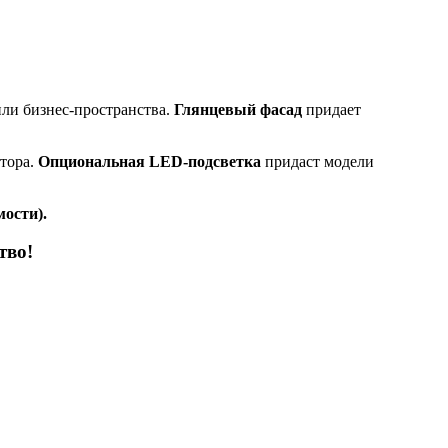
или бизнес-пространства.
Глянцевый фасад
придает
атора.
Опциональная LED-подсветка
придаст модели
ости).
тво!