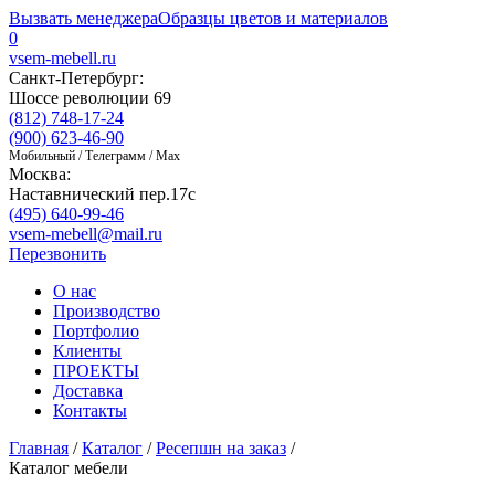
Вызвать менеджера
Образцы цветов и материалов
0
vsem-mebell.ru
Санкт-Петербург:
Шоссе революции 69
(812) 748-17-24
(900) 623-46-90
Мобильный / Телеграмм / Max
Москва:
Наставнический пер.17с
(495) 640-99-46
vsem-mebell@mail.ru
Перезвонить
О нас
Производство
Портфолио
Клиенты
ПРОЕКТЫ
Доставка
Контакты
Главная
/
Каталог
/
Ресепшн на заказ
/
Каталог мебели