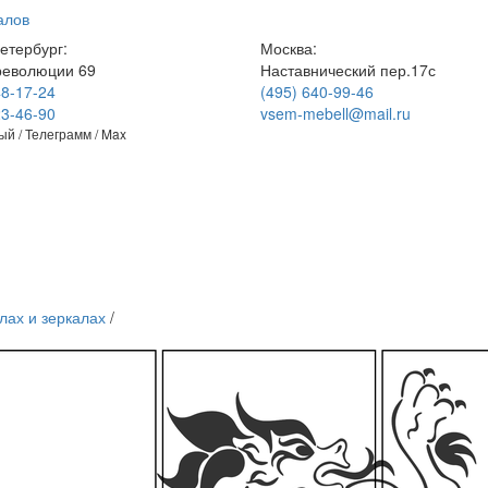
алов
етербург:
Москва:
революции 69
Наставнический пер.17с
48-17-24
(495) 640-99-46
23-46-90
vsem-mebell@mail.ru
й / Телеграмм / Max
лах и зеркалах
/