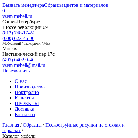
Вызвать менеджера
Образцы цветов и материалов
0
vsem-mebell.ru
Санкт-Петербург:
Шоссе революции 69
(812) 748-17-24
(900) 623-46-90
Мобильный / Телеграмм / Max
Москва:
Наставнический пер.17с
(495) 640-99-46
vsem-mebell@mail.ru
Перезвонить
О нас
Производство
Портфолио
Клиенты
ПРОЕКТЫ
Доставка
Контакты
Главная
/
Образцы
/
Пескоструйные рисунки на стеклах и
зеркалах
/
Каталог мебели