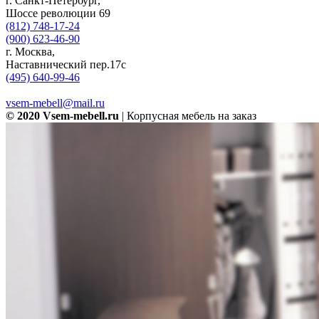
г. Санкт-Петербург,
Шоссе революции 69
(812) 748-17-24
(900) 623-46-90
г. Москва,
Наставнический пер.17с
(495) 640-99-46
vsem-mebell@mail.ru
© 2020 Vsem-mebell.ru
| Корпусная мебель на заказ