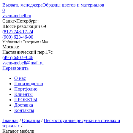
Вызвать менеджера
Образцы цветов и материалов
0
vsem-mebell.ru
Санкт-Петербург:
Шоссе революции 69
(812) 748-17-24
(900) 623-46-90
Мобильный / Телеграмм / Max
Москва:
Наставнический пер.17с
(495) 640-99-46
vsem-mebell@mail.ru
Перезвонить
О нас
Производство
Портфолио
Клиенты
ПРОЕКТЫ
Доставка
Контакты
Главная
/
Образцы
/
Пескоструйные рисунки на стеклах и
зеркалах
/
Каталог мебели