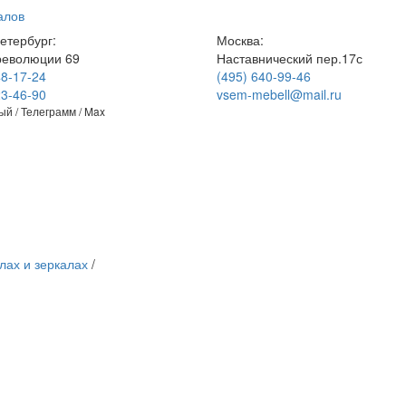
алов
етербург:
Москва:
революции 69
Наставнический пер.17с
48-17-24
(495) 640-99-46
23-46-90
vsem-mebell@mail.ru
й / Телеграмм / Max
лах и зеркалах
/