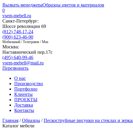
Вызвать менеджера
Образцы цветов и материалов
0
vsem-mebell.ru
Санкт-Петербург:
Шоссе революции 69
(812) 748-17-24
(900) 623-46-90
Мобильный / Телеграмм / Max
Москва:
Наставнический пер.17с
(495) 640-99-46
vsem-mebell@mail.ru
Перезвонить
О нас
Производство
Портфолио
Клиенты
ПРОЕКТЫ
Доставка
Контакты
Главная
/
Образцы
/
Пескоструйные рисунки на стеклах и зерка
Каталог мебели