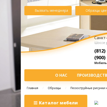
Вызвать менеджера
Образцы цве
Санкт-
Шоссе 
(812)
(900)
Мобильн
О НАС
ПРОИЗВОДСТ
Главная
/
Образцы
/
Пескоструйные рисунки н
Каталог мебели