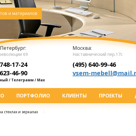
тов и материалов
Петербург:
Москва:
революции 69
Наставнический пер.17с
 748-17-24
(495) 640-99-46
 623-46-90
vsem-mebell@mail.
ый / Телеграмм / Max
ВО
ПОРТФОЛИО
КЛИЕНТЫ
ПРОЕКТЫ
а стеклах и зеркалах
/