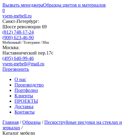
Вызвать менеджера
Образцы цветов и материалов
0
vsem-mebell.ru
Санкт-Петербург:
Шоссе революции 69
(812) 748-17-24
(900) 623-46-90
Мобильный / Телеграмм / Max
Москва:
Наставнический пер.17с
(495) 640-99-46
vsem-mebell@mail.ru
Перезвонить
О нас
Производство
Портфолио
Клиенты
ПРОЕКТЫ
Доставка
Контакты
Главная
/
Образцы
/
Пескоструйные рисунки на стеклах и
зеркалах
/
Каталог мебели