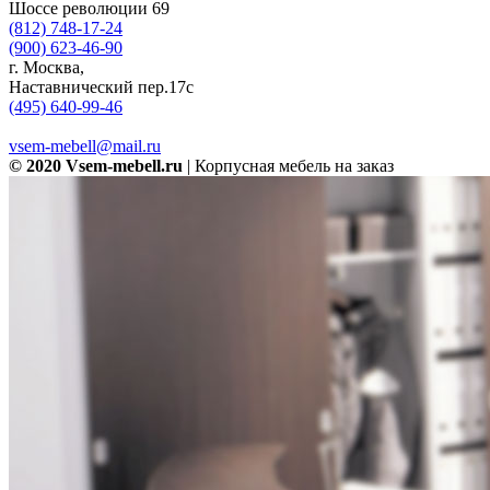
Шоссе революции 69
(812) 748-17-24
(900) 623-46-90
г. Москва,
Наставнический пер.17с
(495) 640-99-46
vsem-mebell@mail.ru
© 2020 Vsem-mebell.ru
| Корпусная мебель на заказ