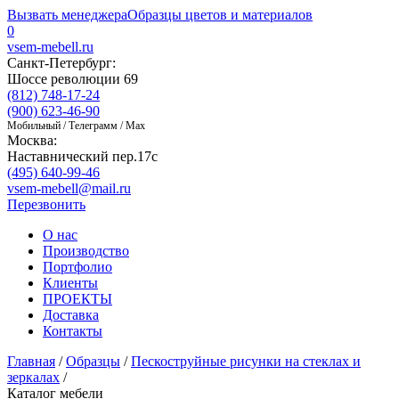
Вызвать менеджера
Образцы цветов и материалов
0
vsem-mebell.ru
Санкт-Петербург:
Шоссе революции 69
(812) 748-17-24
(900) 623-46-90
Мобильный / Телеграмм / Max
Москва:
Наставнический пер.17с
(495) 640-99-46
vsem-mebell@mail.ru
Перезвонить
О нас
Производство
Портфолио
Клиенты
ПРОЕКТЫ
Доставка
Контакты
Главная
/
Образцы
/
Пескоструйные рисунки на стеклах и
зеркалах
/
Каталог мебели