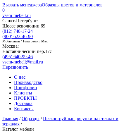
Вызвать менеджера
Образцы цветов и материалов
0
vsem-mebell.ru
Санкт-Петербург:
Шоссе революции 69
(812) 748-17-24
(900) 623-46-90
Мобильный / Телеграмм / Max
Москва:
Наставнический пер.17с
(495) 640-99-46
vsem-mebell@mail.ru
Перезвонить
О нас
Производство
Портфолио
Клиенты
ПРОЕКТЫ
Доставка
Контакты
Главная
/
Образцы
/
Пескоструйные рисунки на стеклах и
зеркалах
/
Каталог мебели