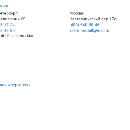
алов
етербург:
Москва:
революции 69
Наставнический пер.17с
48-17-24
(495) 640-99-46
23-46-90
vsem-mebell@mail.ru
й / Телеграмм / Max
лах и зеркалах
/