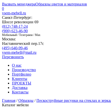
Вызвать менеджера
Образцы цветов и материалов
0
vsem-mebell.ru
Санкт-Петербург:
Шоссе революции 69
(812) 748-17-24
(900) 623-46-90
Мобильный / Телеграмм / Max
Москва:
Наставнический пер.17с
(495) 640-99-46
vsem-mebell@mail.ru
Перезвонить
О нас
Производство
Портфолио
Клиенты
ПРОЕКТЫ
Доставка
Контакты
Главная
/
Образцы
/
Пескоструйные рисунки на стеклах и зерка
Каталог мебели