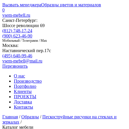
Вызвать менеджера
Образцы цветов и материалов
0
vsem-mebell.ru
Санкт-Петербург:
Шоссе революции 69
(812) 748-17-24
(900) 623-46-90
Мобильный / Телеграмм / Max
Москва:
Наставнический пер.17с
(495) 640-99-46
vsem-mebell@mail.ru
Перезвонить
О нас
Производство
Портфолио
Клиенты
ПРОЕКТЫ
Доставка
Контакты
Главная
/
Образцы
/
Пескоструйные рисунки на стеклах и
зеркалах
/
Каталог мебели