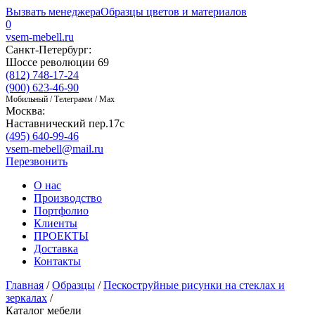
Вызвать менеджера
Образцы цветов и материалов
0
vsem-mebell.ru
Санкт-Петербург:
Шоссе революции 69
(812) 748-17-24
(900) 623-46-90
Мобильный / Телеграмм / Max
Москва:
Наставнический пер.17с
(495) 640-99-46
vsem-mebell@mail.ru
Перезвонить
О нас
Производство
Портфолио
Клиенты
ПРОЕКТЫ
Доставка
Контакты
Главная
/
Образцы
/
Пескоструйные рисунки на стеклах и
зеркалах
/
Каталог мебели