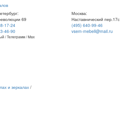
алов
етербург:
Москва:
революции 69
Наставнический пер.17с
48-17-24
(495) 640-99-46
23-46-90
vsem-mebell@mail.ru
й / Телеграмм / Max
лах и зеркалах
/