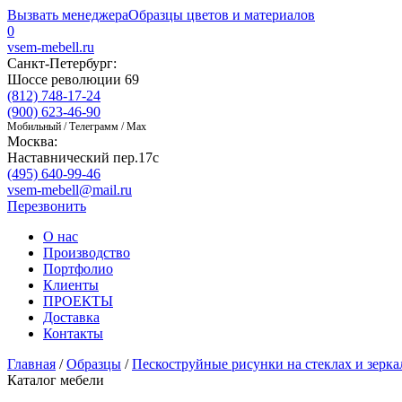
Вызвать менеджера
Образцы цветов и материалов
0
vsem-mebell.ru
Санкт-Петербург:
Шоссе революции 69
(812) 748-17-24
(900) 623-46-90
Мобильный / Телеграмм / Max
Москва:
Наставнический пер.17с
(495) 640-99-46
vsem-mebell@mail.ru
Перезвонить
О нас
Производство
Портфолио
Клиенты
ПРОЕКТЫ
Доставка
Контакты
Главная
/
Образцы
/
Пескоструйные рисунки на стеклах и зерка
Каталог мебели