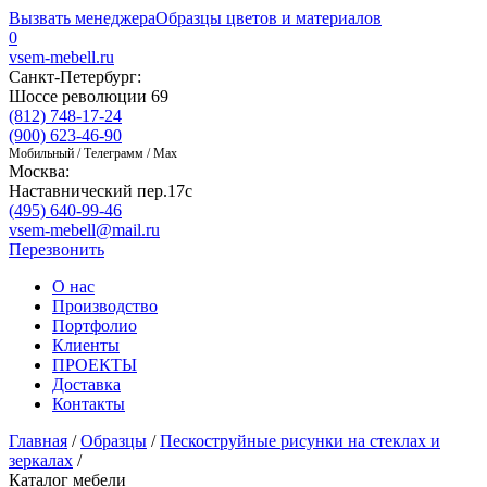
Вызвать менеджера
Образцы цветов и материалов
0
vsem-mebell.ru
Санкт-Петербург:
Шоссе революции 69
(812) 748-17-24
(900) 623-46-90
Мобильный / Телеграмм / Max
Москва:
Наставнический пер.17с
(495) 640-99-46
vsem-mebell@mail.ru
Перезвонить
О нас
Производство
Портфолио
Клиенты
ПРОЕКТЫ
Доставка
Контакты
Главная
/
Образцы
/
Пескоструйные рисунки на стеклах и
зеркалах
/
Каталог мебели