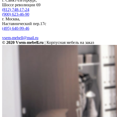
г. Санкт-Петербург,
Шоссе революции 69
(812) 748-17-24
(900) 623-46-90
г. Москва,
Наставнический пер.17с
(495) 640-99-46
vsem-mebell@mail.ru
© 2020 Vsem-mebell.ru
| Корпусная мебель на заказ