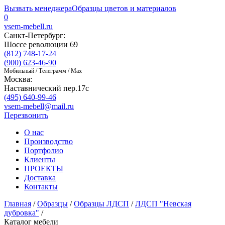
Вызвать менеджера
Образцы цветов и материалов
0
vsem-mebell.ru
Санкт-Петербург:
Шоссе революции 69
(812) 748-17-24
(900) 623-46-90
Мобильный / Телеграмм / Max
Москва:
Наставнический пер.17с
(495) 640-99-46
vsem-mebell@mail.ru
Перезвонить
О нас
Производство
Портфолио
Клиенты
ПРОЕКТЫ
Доставка
Контакты
Главная
/
Образцы
/
Образцы ЛДСП
/
ЛДСП "Невская
дубровка"
/
Каталог мебели