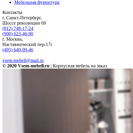
Мебельная фурнитура
Контакты
г. Санкт-Петербург,
Шоссе революции 69
(812) 748-17-24
(900) 623-46-90
г. Москва,
Наставнический пер.17с
(495) 640-99-46
vsem-mebell@mail.ru
© 2020 Vsem-mebell.ru
| Корпусная мебель на заказ