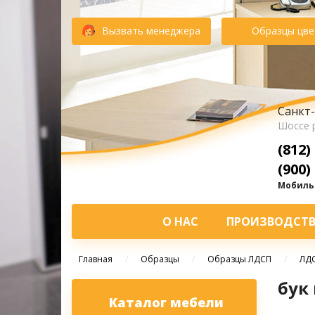
Вызвать менеджера
Образцы цве
Санкт-
Шоссе 
(812)
(900)
Мобильн
О НАС
ПРОИЗВОДСТ
Главная
/
Образцы
/
Образцы ЛДСП
/
ЛДС
бук
Каталог мебели