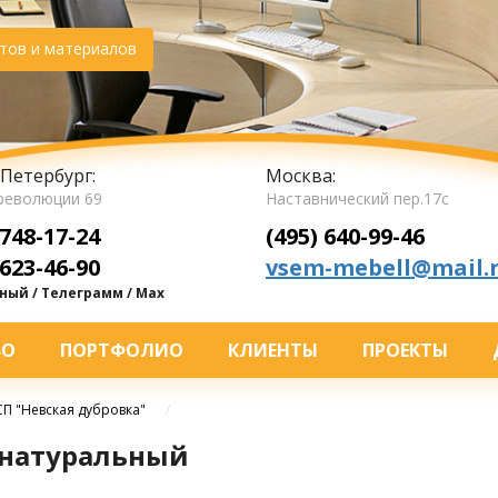
тов и материалов
Петербург:
Москва:
революции 69
Наставнический пер.17с
 748-17-24
(495) 640-99-46
 623-46-90
vsem-mebell@mail.
ый / Телеграмм / Max
ВО
ПОРТФОЛИО
КЛИЕНТЫ
ПРОЕКТЫ
П "Невская дубровка"
/
 натуральный