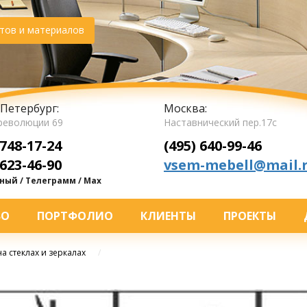
тов и материалов
Петербург:
Москва:
революции 69
Наставнический пер.17с
 748-17-24
(495) 640-99-46
 623-46-90
vsem-mebell@mail.
ый / Телеграмм / Max
ВО
ПОРТФОЛИО
КЛИЕНТЫ
ПРОЕКТЫ
а стеклах и зеркалах
/