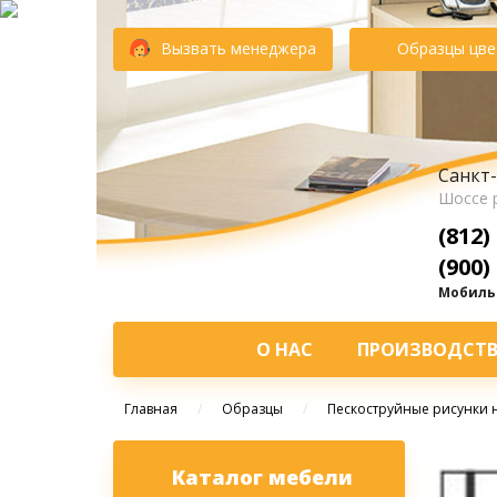
Вызвать менеджера
Образцы цве
Санкт-
Шоссе 
(812)
(900)
Мобильн
О НАС
ПРОИЗВОДСТ
Главная
/
Образцы
/
Пескоструйные рисунки н
Каталог мебели