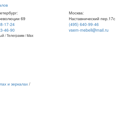
алов
етербург:
Москва:
революции 69
Наставнический пер.17с
48-17-24
(495) 640-99-46
23-46-90
vsem-mebell@mail.ru
й / Телеграмм / Max
лах и зеркалах
/