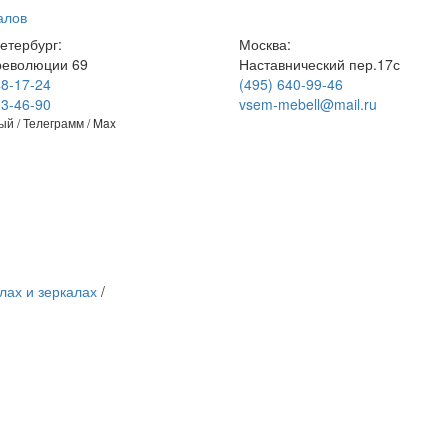
алов
етербург:
Москва:
революции 69
Наставнический пер.17с
48-17-24
(495) 640-99-46
23-46-90
vsem-mebell@mail.ru
й / Телеграмм / Max
лах и зеркалах
/