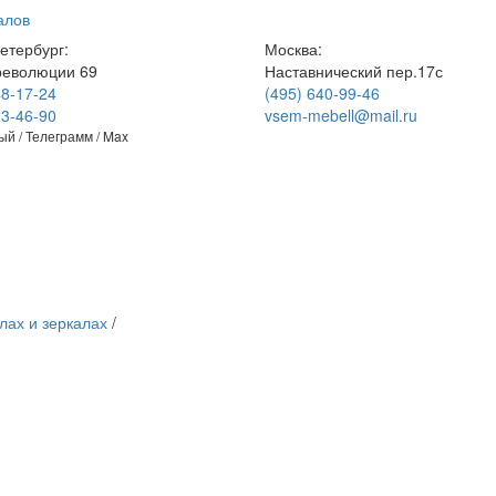
алов
етербург:
Москва:
революции 69
Наставнический пер.17с
48-17-24
(495) 640-99-46
23-46-90
vsem-mebell@mail.ru
й / Телеграмм / Max
лах и зеркалах
/