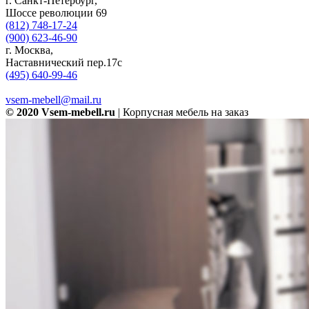
г. Санкт-Петербург,
Шоссе революции 69
(812) 748-17-24
(900) 623-46-90
г. Москва,
Наставнический пер.17с
(495) 640-99-46
vsem-mebell@mail.ru
© 2020 Vsem-mebell.ru
| Корпусная мебель на заказ