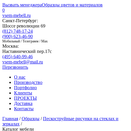
Вызвать менеджера
Образцы цветов и материалов
0
vsem-mebell.ru
Санкт-Петербург:
Шоссе революции 69
(812) 748-17-24
(900) 623-46-90
Мобильный / Телеграмм / Max
Москва:
Наставнический пер.17с
(495) 640-99-46
vsem-mebell@mail.ru
Перезвонить
О нас
Производство
Портфолио
Клиенты
ПРОЕКТЫ
Доставка
Контакты
Главная
/
Образцы
/
Пескоструйные рисунки на стеклах и
зеркалах
/
Каталог мебели